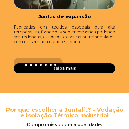
Juntas de expansão
drado,
Fabricadas em tecidos especiais para alta
Fabri
edação
temperatura, fornecidas sob encomenda podendo
fornec
ura, em
ser: redondas, quadradas, cônicas ou retangulares;
tipos 
com ou sem aba ou tipo sanfona.
saiba mais
Por que escolher a Juntalit? - Vedação
e Isolação Térmica Industrial
Compromisso com a qualidade.