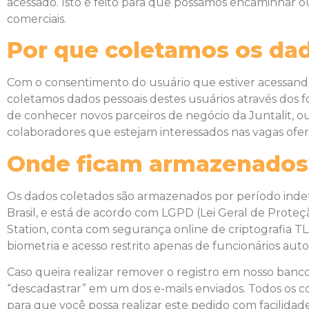
acessado. Isto é feito para que possamos encaminhar ou
comerciais.
Por que coletamos os da
Com o consentimento do usuário que estiver acessando a
coletamos dados pessoais destes usuários através dos f
de conhecer novos parceiros de negócio da Juntalit, ou 
colaboradores que estejam interessados nas vagas ofere
Onde ficam armazenados
Os dados coletados são armazenados por período indet
Brasil, e está de acordo com LGPD (Lei Geral de Proteç
Station, conta com segurança online de criptografia TL
biometria e acesso restrito apenas de funcionários auto
Caso queira realizar remover o registro em nosso banco
“descadastrar” em um dos e-mails enviados. Todos os c
para que você possa realizar este pedido com facilidade