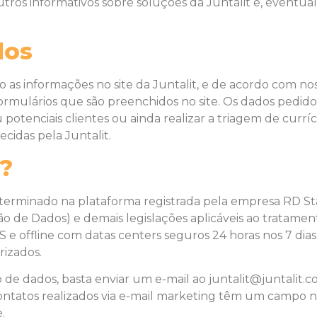
tros informativos sobre soluções da Juntalit e, eventual
dos
s informações no site da Juntalit, e de acordo com noss
ormulários que são preenchidos no site. Os dados pedidos
potenciais clientes ou ainda realizar a triagem de currí
cidas pela Juntalit.
?
erminado na plataforma registrada pela empresa RD Sta
ão de Dados) e demais legislações aplicáveis ao tratame
S e offline com datas centers seguros 24 horas nos 7 di
rizados.
 de dados, basta enviar um e-mail ao juntalit@juntalit.c
ontatos realizados via e-mail marketing têm um campo na
.