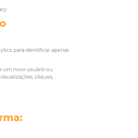
acy
ão
ics, para identificar apenas
 de um novo usuário ou
sualizações, cliques,
orma: