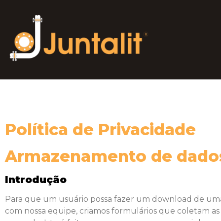
Política de Privacidade
Armazenamento de dados
Introdução
Para que um usuário possa fazer um download de uma a
com nossa equipe, criamos formulários que coletam as 