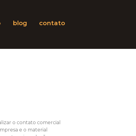
o
blog
contato
izar o contato comercial
empresa e o material