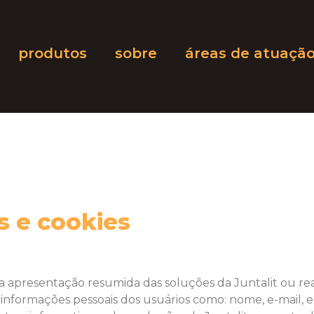
produtos
sobre
áreas de atuaçã
 e cookies
presentação resumida das soluções da Juntalit ou real
informações pessoais dos usuários como: nome, e-mail, 