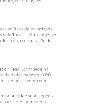
mente, criar relações
as políticas de privacidade,
 pela Juntalit têm o objetivo
culos para a contratação de
tion (“RD”), com sede no
nto de dados pessoais. O RD
as da semana, e conta com
om.br ou selecionar a opção
 parte inferior do e-mail