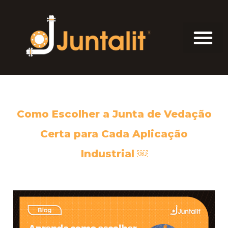
Como Escolher a Junta de Vedação
Certa para Cada Aplicação
Industrial ￼