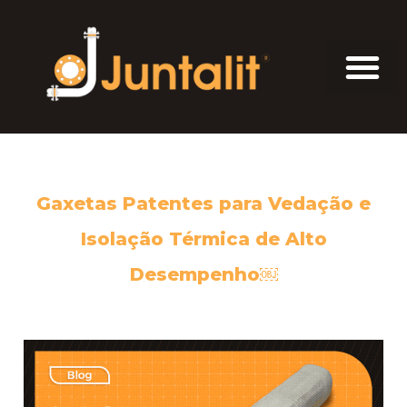
Gaxetas Patentes para Vedação e
Isolação Térmica de Alto
Desempenho￼