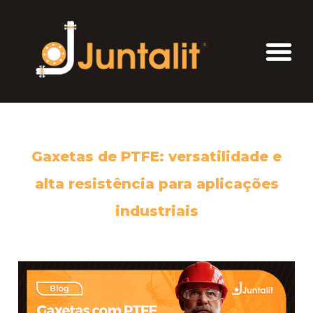
Gaxetas de PTFE: versatilidade e
alta resistência para aplicações
industriais