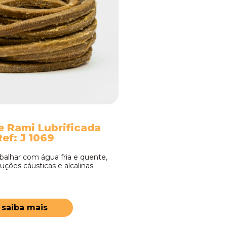
e Rami Lubrificada
Ref: J 1069
abalhar com água fria e quente,
uções cáusticas e alcalinas.
saiba mais