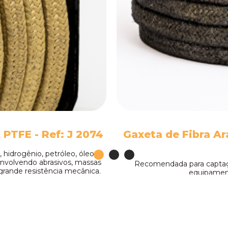
PTFE - Ref: J 2074
Gaxeta de Fibra Ar
 hidrogênio, petróleo, óleos,
 envolvendo abrasivos, massas
Recomendada para captaçã
 grande resistência mecânica.
equipamen