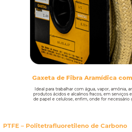
Gaxeta de Fibra Aramídica com 
Ideal para trabalhar com água, vapor, amônia, ar,
produtos ácidos e alcalinos fracos, em serviços
de papel e celulose, enfim, onde for necessário
saiba mais
PTFE – Politetrafluoretileno de Carbono