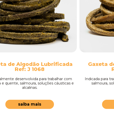
ta de Algodão Lubrificada
Gaxeta d
Ref: J 1068
almente desenvolvida para trabalhar com
Indicada para tr
a e quente, salmoura, soluções cáusticas e
salmoura, sol
alcalinas.
saiba mais