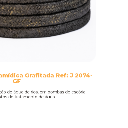
amídica Grafitada Ref: J 2074-
Gaxeta 
GF
o de água de rios, em bombas de escória,
Recomendada
tos de tratamento de água.
d
saiba mais