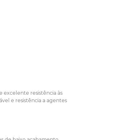
 excelente resistência às
vel e resistência a agentes
ges de baixo acabamento