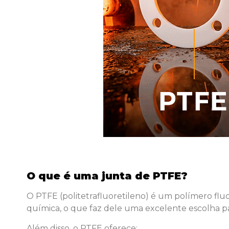
O que é uma junta de PTFE?
O PTFE (politetrafluoretileno) é um polímero fluor
química, o que faz dele uma excelente escolha pa
Além disso, o PTFE oferece: