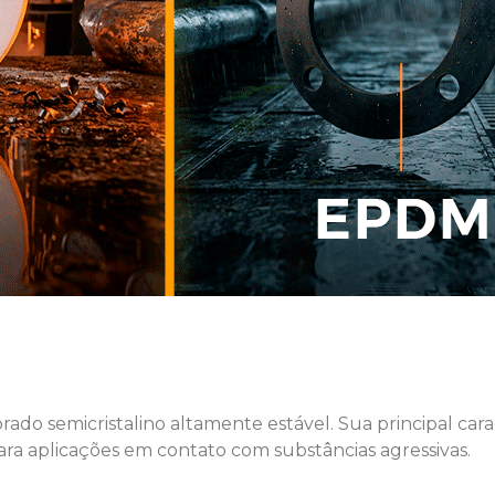
ado semicristalino altamente estável. Sua principal carac
ra aplicações em contato com substâncias agressivas.