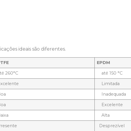
cações ideais são diferentes.
PTFE
EPDM
té 260°C
até 150 °C
xcelente
Limitada
Boa
Inadequada
Boa
Excelente
aixa
Alta
resente
Desprezível