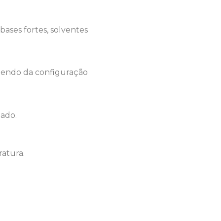
bases fortes, solventes
ndendo da configuração
lado.
ratura.