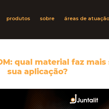
produtos
sobre
áreas de atuaçã
M: qual material faz mais 
sua aplicação?