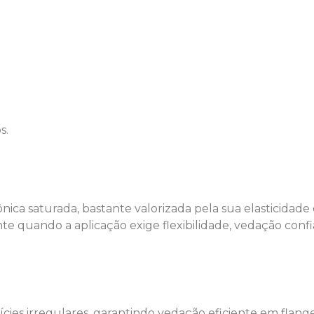
s.
ca saturada, bastante valorizada pela sua elasticidade e
te quando a aplicação exige flexibilidade, vedação confiá
ies irregulares, garantindo vedação eficiente em flan