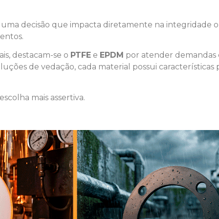
 é uma decisão que impacta diretamente na integridade 
entos.
iais, destacam-se o
PTFE
e
EPDM
por atender demandas op
uções de vedação, cada material possui características 
scolha mais assertiva.