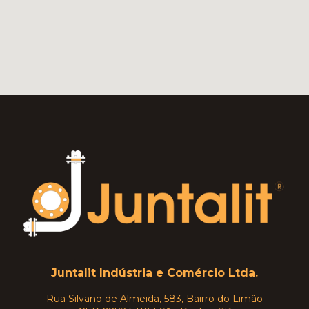
Juntalit Indústria e Comércio Ltda.
Rua Silvano de Almeida, 583, Bairro do Limão